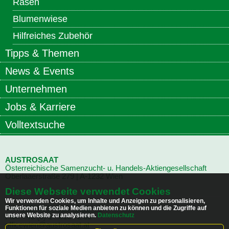
Rasen
Blumenwiese
Hilfreiches Zubehör
Tipps & Themen
News & Events
Unternehmen
Jobs & Karriere
Volltextsuche
AUSTROSAAT
Österreichische Samenzucht- u. Handels-Aktiengesellschaft
Oberlaaerstraße
279 | A-1232 Wien
Diese Webseite verwendet Cookies
Wir verwenden Cookies, um Inhalte und Anzeigen zu personalisieren,
Funktionen für soziale Medien anbieten zu können und die Zugriffe auf
Tel.:
+43 (0) 1 - 616 70 23 – 0
unsere Website zu analysieren.
Datenschutz
Fax: +43 (0) 1 - 616 72 69
officewien@austrosaat.at