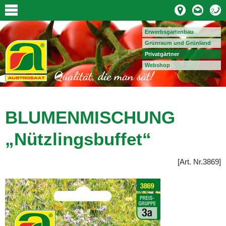
Erwerbsgartenbau
Grünraum und Grünland
Privatgärtner
Webshop
BLUMENMISCHUNG
„
Nützlingsbuffet
“
[Art. Nr.3869]