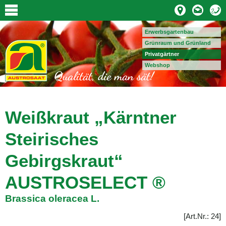
Erwerbsgartenbau
Grünraum und Grünland
Privatgärtner
Webshop
Weißkraut „Kärntner
Steirisches
Gebirgskraut“
AUSTROSELECT ®
Brassica
oleracea
L.
[
Art.Nr
.: 24]