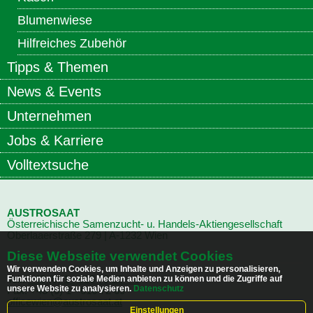
Blumenwiese
Hilfreiches Zubehör
Tipps & Themen
News & Events
Unternehmen
Jobs & Karriere
Volltextsuche
AUSTROSAAT
Österreichische Samenzucht- u. Handels-Aktiengesellschaft
Oberlaaerstraße
279 | A-1232 Wien
Diese Webseite verwendet Cookies
Wir verwenden Cookies, um Inhalte und Anzeigen zu personalisieren,
Funktionen für soziale Medien anbieten zu können und die Zugriffe auf
Tel.:
+43 (0) 1 - 616 70 23 – 0
unsere Website zu analysieren.
Datenschutz
Fax: +43 (0) 1 - 616 72 69
officewien@austrosaat.at
Einstellungen