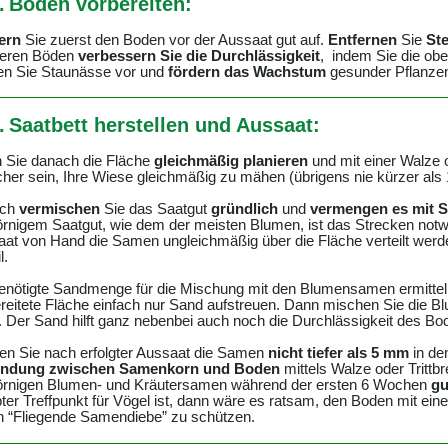
.
Boden vorbereiten:
ern
Sie zuerst den Boden vor der Aussaat gut auf.
Entfernen
Sie
Ste
eren Böden
verbessern Sie die Durchlässigkeit
, indem Sie die ob
en Sie Staunässe vor und
fördern das Wachstum
gesunder Pflanze
.
Saatbett
herstellen und Aussaat:
 Sie danach die Fläche
gleichmäßig planieren
und mit einer Walze o
cher sein, Ihre Wiese gleichmäßig zu mähen (übrigens nie kürzer als 
ach
vermischen
Sie das Saatgut
gründlich
und
vermengen es mit 
örnigem Saatgut, wie dem der meisten Blumen, ist das Strecken notwe
at von Hand die Samen ungleichmäßig über die Fläche verteilt wer
l.
enötigte Sandmenge für die Mischung mit den Blumensamen ermitteln
reitete Fläche einfach nur Sand aufstreuen. Dann mischen Sie die
 Der Sand hilft ganz nebenbei auch noch die Durchlässigkeit des Bo
en
Sie nach erfolgter Aussaat die Samen
nicht tiefer als 5 mm
in de
indung zwischen Samenkorn und Boden
mittels Walze oder Trittbr
örnigen Blumen- und Kräutersamen während der ersten 6 Wochen
gu
bter Treffpunkt für Vögel ist, dann wäre es ratsam, den Boden mit ei
 “Fliegende Samendiebe” zu schützen.