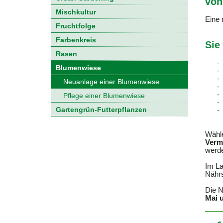
von
Mischkultur
Eine 
Fruchtfolge
Farbenkreis
Sie
Rasen
-
Blumenwiese
-
-
Neuanlage einer Blumenwiese
-
-
Pflege einer Blumenwiese
-
Gartengrün-Futterpflanzen
-
Wähle
Verm
werd
Im La
Nährs
Die N
Mai 