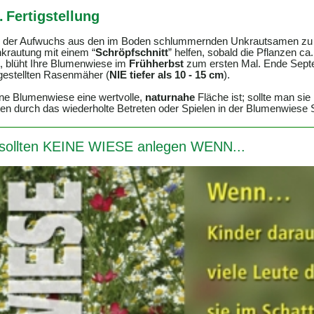
.
Fertigstellung
e der Aufwuchs aus den im Boden schlummernden Unkrautsamen zu h
krautung mit einem “
Schröpfschnitt
” helfen, sobald die Pflanzen c
, blüht Ihre Blumenwiese im
Frühherbst
zum ersten Mal. Ende Septe
estellten Rasenmäher (
NIE tiefer als 10 - 15 cm
).
ne Blumenwiese eine wertvolle,
naturnahe
Fläche ist; sollte man sie
en durch das wiederholte Betreten oder Spielen in der Blumenwies
 sollten KEINE WIESE anlegen WENN...