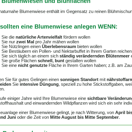
 Blumenwiesen und Blühflächen
naturnahe Blumenwiese enthält im Gegensatz zu reinen Blühmischu
 sollten eine Blumenwiese anlegen WENN:
Sie die
natürliche Artenvielfalt
fördern wollen
Sie nur
zwei Mal
pro Jahr mähen wollen
Sie Nützlingen einen
Überlebensraum
bieten wollen
Sie Bestäubern ein Pollen- und Nektarbuffet in Ihrem Garten reichen
Sie sich täglich an einem sich
ständig verändernden Blütenmeer
e
Sie große Flächen
schnell, bunt
gestalten wollen
Sie eine
nicht genutzte
Fläche in Ihrem Garten haben; z.B. am Zau
n Sie für gutes Gelingen einen
sonnigen Standort
mit
nährstoffar
eiden
Sie
intensive Düngung
, speziell zu hohe Stickstoffgaben, we
en.
ufe einiger Jahre wird Ihre Blumenwiese eine
sichtbare Veränderun
toffhaushalt und einwandernden Wildpflanzen wird sich ein sehr indiv
euanlage einer Blumenwiese gelingt, je nach Witterung, von
April bi
und Juni
oder die Zeit von
Mitte August bis Mitte September
.