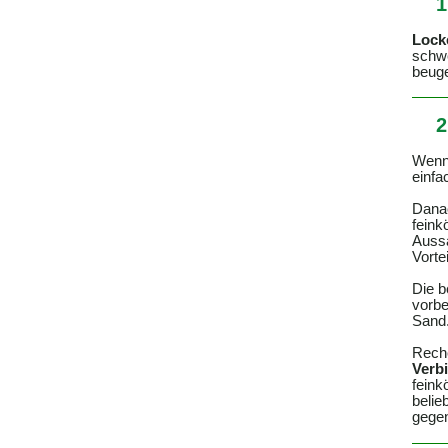
1
Lock
schw
beug
2
Wenn
einfa
Dan
feink
Aussa
Vortei
Die b
vorbe
Sand.
Rech
Verb
feink
belie
gegen