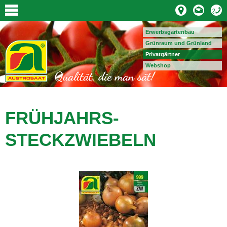
Erwerbsgartenbau
Grünraum und Grünland
Privatgärtner
Webshop
FRÜHJAHRS-
STECKZWIEBELN