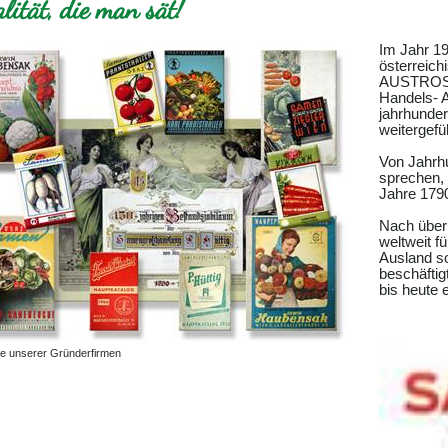
lität, die man sät!
Im Jahr 1
österreic
AUSTROSAA
Handels- A
jahrhunder
weitergefü
Von Jahrhu
sprechen, 
Jahre 1790
Nach über
weltweit f
Ausland s
beschäftig
bis heute 
ge unserer Gründerfirmen