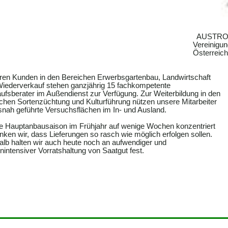
AUSTROSAA
Vereinigun
Österreich
en Kunden in den Bereichen Erwerbsgartenbau, Landwirtschaft
iederverkauf stehen ganzjährig 15 fachkompetente
ufsberater im Außendienst zur Verfügung. Zur Weiterbildung in den
chen Sortenzüchtung und Kulturführung nützen unsere Mitarbeiter
snah geführte Versuchsflächen im In- und Ausland.
e Hauptanbausaison im Frühjahr auf wenige Wochen konzentriert
enken wir, dass Lieferungen so rasch wie möglich erfolgen sollen.
lb halten wir auch heute noch an aufwendiger und
nintensiver Vorratshaltung von Saatgut fest.