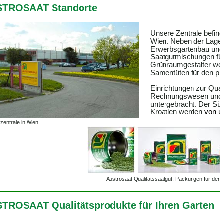
TROSAAT Standorte
Unsere Zentrale befi
Wien. Neben der Lag
Erwerbsgartenbau und
Saatgutmischungen fü
Grünraumgestalter w
Samentüten für den pr
Einrichtungen zur Qual
Rechnungswesen und d
untergebracht. Der S
Kroatien werden
von 
zentrale in Wien
Austrosaat Qualitätssaatgut, Packungen für d
TROSAAT Qualitätsprodukte für Ihren Garten