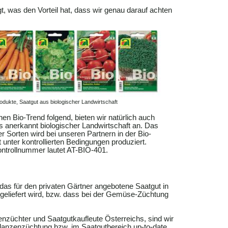
t, was den Vorteil hat, dass wir genau darauf achten
odukte, Saatgut aus biologischer Landwirtschaft
n Bio-Trend folgend, bieten wir natürlich auch
 anerkannt biologischer Landwirtschaft an. Das
r Sorten wird bei unseren Partnern in der Bio-
 unter kontrollierten Bedingungen produziert.
ntrollnummer lautet AT-BIO-401.
das für den privaten Gärtner angebotene Saatgut in
liefert wird, bzw. dass bei der Gemüse-Züchtung
zenzüchter und Saatgutkaufleute Österreichs, sind wir
flanzenzüchtung bzw. im Saatgutbereich
up
-
to
-date