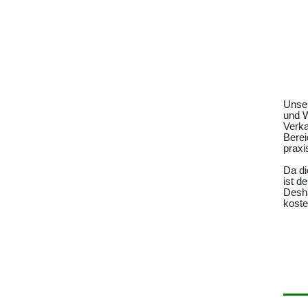
Unser
und W
Verka
Berei
praxi
Da di
ist d
Desha
koste