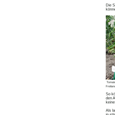
Die S
könn
Tomate
Freila
So kö
den A
keine
Als l
in st