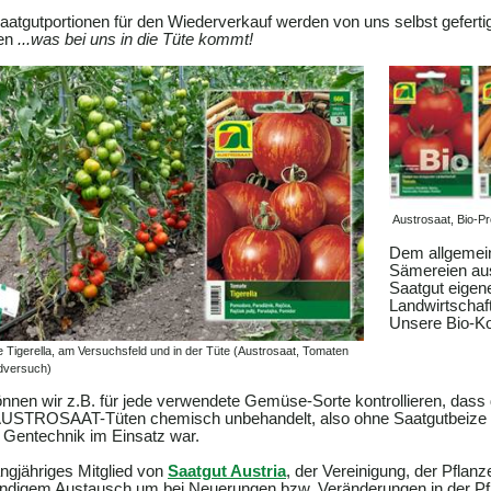
aatgutportionen für den Wiederverkauf werden von uns selbst gefertig
en
...was bei uns in die Tüte kommt!
Austrosaat, Bio-Pr
Dem allgemeine
Sämereien aus
Saatgut eigene
Landwirtschaft
Unsere Bio-Ko
 Tigerella, am Versuchsfeld und in der Tüte (Austrosaat, Tomaten
ndversuch)
nnen wir z.B. für jede verwendete Gemüse-Sorte kontrollieren, dass 
USTROSAAT-Tüten chemisch unbehandelt, also ohne Saatgutbeize ge
 Gentechnik im Einsatz war.
angjähriges Mitglied von
Saatgut Austria
, der Vereinigung, der Pflan
ändigem Austausch um bei Neuerungen bzw. Veränderungen in der P