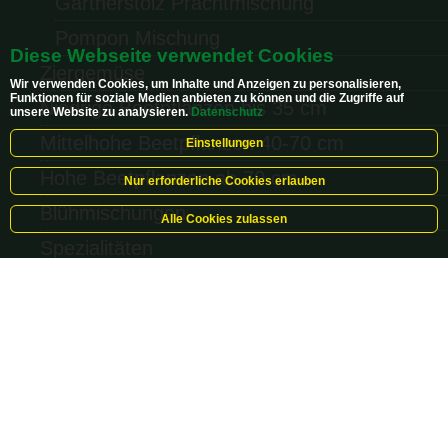
Gärtnerstolz Prachtmischung
Pompon Mischung
Diese Webseite verwendet Cookies
Ziergemüse
Wir verwenden Cookies, um Inhalte und Anzeigen zu personalisieren,
Funktionen für soziale Medien anbieten zu können und die Zugriffe auf
Niedrige Beetpflanzen bis 35 cm
unsere Website zu analysieren.
Datenschutz
Mittelhohe Beetpflanzen 40-70 cm
Einstellungen
Hohe Beetpflanzen ab 70 cm
Nur erforderliche Cookies erlauben
Blühmischungen
Alle Cookies zulassen
Spezialitäten
Blumenzwiebeln
Steckzwiebeln
LITE-Strips
Rasen
Blumenwiese
Hilfreiches Zubehör