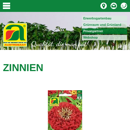
Erwerbsgartenbau
Grünraum und Grünland
Privatgärtner
Webshop
ZINNIEN