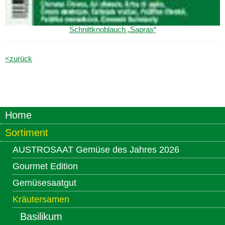
Schnittknoblauch „
Sapras
“
<zurück
Home
Sortiment
AUSTROSAAT Gemüse des Jahres 2026
Gourmet Edition
Gemüsesaatgut
Kräutersamen
Basilikum