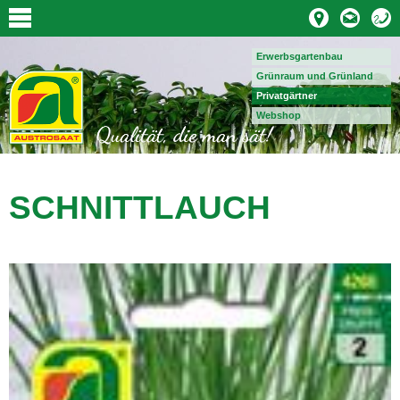
Erwerbsgartenbau
Grünraum und Grünland
Privatgärtner
Webshop
SCHNITTLAUCH