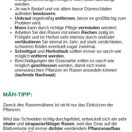
werden.
Je nach Bedarf und vor allem bevor Dürreschäden
auftreten
bewässern
.
Unkraut
regelmäßig
entfernen
, bevor es großflächig zum
Problem wird.
Moos
kann
durch richtige Pflege
vermieden
werden!
Arbeiten Sie den Rasen mit einem
Rechen
zeitig im
Frühjahr und im Herbst sehr intensiv durch und/oder
vertikutieren
Sie einmal im Jahr; auf stark verdichteten,
schweren Böden eventuell sogar zweimal.
Schnittgut
und
Herbstlaub
sollten immer so rasch wie
möglich
entfernt
werden
.
Beschädigungen der Grasnarbe sollen so rasch wie
möglich
geschlossen
werden, damit sich keine
unerwünschten Pflanzen im Rasen ansiedeln können
(
laufende
Nachsaat
)
MÄH-TIPP:
Zweck des Rasenmähens ist nicht nur das Einkürzen der
Pflanzen.
Wird das Schneiden richtig durchgeführt, entwickelt sich ein sehr
vitaler
und
strapazierfähiger Rasen
, weil das Gras auf die
Blattverluste mit immer
dichter
werdendem
Pflanzenaufbau