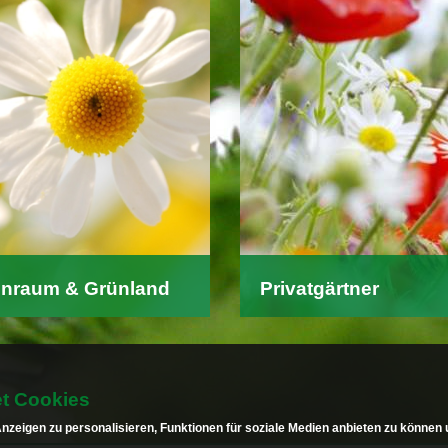
nraum & Grünland
Privatgärtner
 Übersicht über unsere
Hier finden Hobbygärtner 
iprodukte:
über unsere/n:
Mähwiesensaaten
-
Samenportionen
t Cookies
Weidemischungen
-
Blumenzwiebeln
zeigen zu personalisieren, Funktionen für soziale Medien anbieten zu können u
Weingartensaaten
-
LITE-Strips