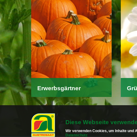
Erwerbsgärtner
Grü
Hier finden Gärtner und
Eine
Feldgemüseanbauer
Prof
eine Übersicht über
unsere Profiprodukte:
-
Diese Webseite verwende
-
Wir verwenden Cookies, um Inhalte und An
-
Gemüsesaatgut
-
Datenschutz