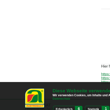
Hier 
https
https
https
Diese Webseite verwende
> zur
Wir verwenden Cookies, um Inhalte und An
Datenschutz
AUSTROSAAT
6
1
Österreichische Samenzucht- u. Handels-Aktiengesel
Erforderlich
Statistik