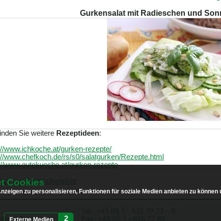
Gurkensalat mit Radieschen und So
finden Sie weitere
Rezeptideen
:
://www.ichkoche.at/gurken-rezepte/
://www.chefkoch.de/rs/s0/salatgurken/Rezepte.html
://www.gutekueche.at/gurken-rezepte
t Cookies
ück zur Sortenübersicht
zeigen zu personalisieren, Funktionen für soziale Medien anbieten zu können u
Tel.:
+43 (0) 1 - 616 70 23 – 0
2
lschaft
Fax: +43 (0) 1 - 616 72 69
Externe Medien