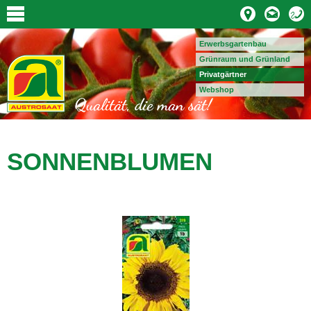
Erwerbsgartenbau
Grünraum und Grünland
Privatgärtner
Webshop
SONNENBLUMEN