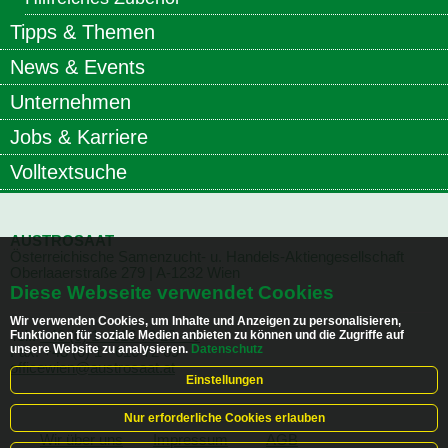
Tipps & Themen
News & Events
Unternehmen
Jobs & Karriere
Volltextsuche
AUSTROSAAT
Österreichische Samenzucht- u. Handels-Aktiengesellschaft
Oberlaaerstraße
279 | A-1232 Wien
Diese Webseite verwendet Cookies
Wir verwenden Cookies, um Inhalte und Anzeigen zu personalisieren,
Funktionen für soziale Medien anbieten zu können und die Zugriffe auf
Tel.:
+43 (0) 1 - 616 70 23 – 0
unsere Website zu analysieren.
Datenschutz
Fax: +43 (0) 1 - 616 72 69
officewien@austrosaat.at
Einstellungen
Nur erforderliche Cookies erlauben
Wir über uns
Impressum
AGB