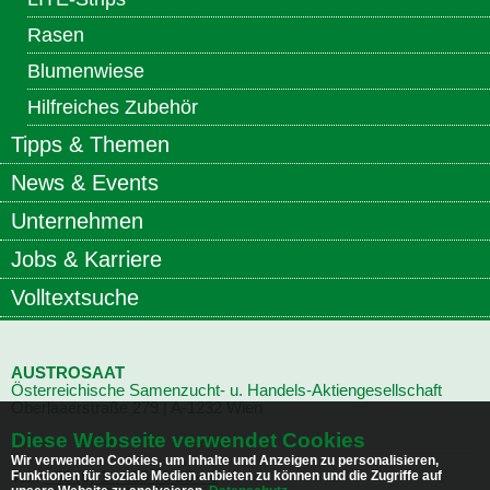
Rasen
Blumenwiese
Hilfreiches Zubehör
Tipps & Themen
News & Events
Unternehmen
Jobs & Karriere
Volltextsuche
AUSTROSAAT
Österreichische Samenzucht- u. Handels-Aktiengesellschaft
Oberlaaerstraße
279 | A-1232 Wien
Diese Webseite verwendet Cookies
Wir verwenden Cookies, um Inhalte und Anzeigen zu personalisieren,
Tel.:
+43 (0) 1 - 616 70 23 – 0
Funktionen für soziale Medien anbieten zu können und die Zugriffe auf