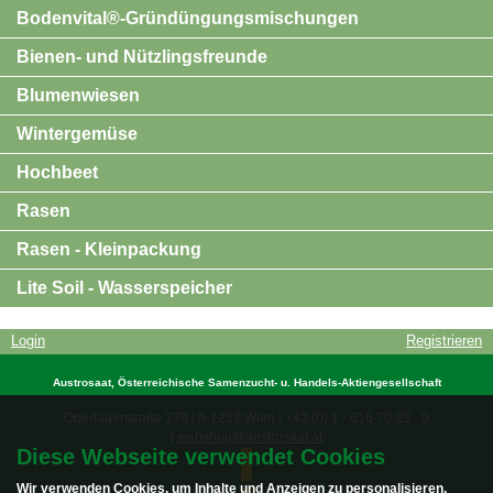
Bodenvital®-Gründüngungsmischungen
Bienen- und Nützlingsfreunde
Blumenwiesen
Wintergemüse
Hochbeet
Rasen
Rasen - Kleinpackung
Lite Soil - Wasserspeicher
Login
Registrieren
Austrosaat, Österreichische Samenzucht- u. Handels-Aktiengesellschaft
Oberlaaerstraße 279 | A-1232 Wien | +43 (0) 1 - 616 70 23 - 0
|
webshop@austrosaat.at
Diese Webseite verwendet Cookies
Vertrag widerrufen
Wir verwenden Cookies, um Inhalte und Anzeigen zu personalisieren,