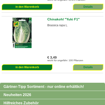
in den Warenkorb
Details
Chinakohl "Yuki F1"
Brassica rapa L.
€ 3,49
reicht für ungefähr: 100 Pflanzen
in den Warenkorb
Details
Gärtner-Tipp Sortiment - nur online erhältlich!
Neuheiten 2026
Hilfreiches Zubehör