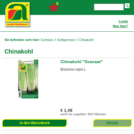
0
Login
Neu hier?
Sie befinden sich hier:
Gemüse
/
Kohlgemüse
/
Chinakohl
Chinakohl
Chinakohl "Granaat"
Brassica rapa L.
€ 1,49
reicht für ungefähr: 500 Pflanzen
in den Warenkorb
Details