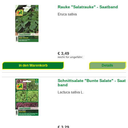
Rauke "Salatrauke" - Saatband
Eruca sativa
€ 3,49
reicht für ungefähr:
in den Warenkorb
Details
Schnittsalate "Bunte Salate" - Saat
band
Lactuca sativa L.
€ 3,29