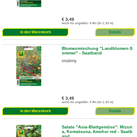
€ 3,49
reicht für ungefähr: 4 lfm (3x 1,33 m)
in den Warenkorb
Details
Blumenmischung "Landblumen-S
ommer" - Saatband
einjährig
€ 3,49
reicht für ungefähr: 4 lfm (3x 1,33 m)
in den Warenkorb
Details
Salate "Asia-Blattgemüse": Mizun
a, Komatsuna, Amchoi red - Saatb
and