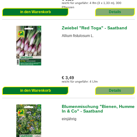
reicht für ungefähr: 4 lfm (3 x 1,33 m), 300
Pflanzen
in den Warenkorb
Details
Zwiebel "Red Toga" - Saatband
Allium fistulosum L.
€ 3,49
reicht für ungefähr: 4 Lfm
in den Warenkorb
Details
Blumenmischung "Bienen, Humme
ln & Co" - Saatband
einjährig