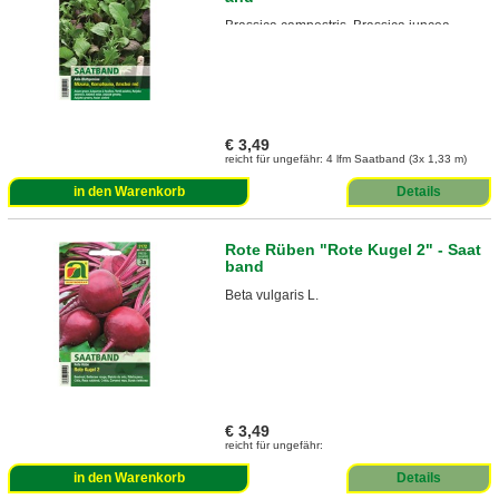
Brassica campestris, Brassica juncea
€ 3,49
reicht für ungefähr: 4 lfm Saatband (3x 1,33 m)
in den Warenkorb
Details
Rote Rüben "Rote Kugel 2" - Saat
band
Beta vulgaris L.
€ 3,49
reicht für ungefähr:
in den Warenkorb
Details