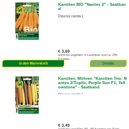
Karotten BIO "Nantes 2" - Saatban
d
Daucus carota L.
€ 3,69
reicht für ungefähr: 4 Laufmeter und ca. 250
Karotten
in den Warenkorb
Details
Karotten, Möhren "Karotten Trio: N
antes 2/Topfix, Purple Sun F1, Yell
owstone" - Saatband
Daucus carota L.
€ 3,49
reicht für ungefähr: 80 - 85 Karotten pro Sorte