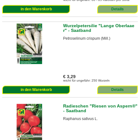
in den Warenkorb
Details
Wurzelpetersilie "Lange Oberlaae
r" - Saatband
Petroselinum crispum (Mill.)
€ 3,29
reicht für ungefähr: 250 Wurzeln
in den Warenkorb
Details
Radieschen "Riesen von Aspern®"
- Saatband
Raphanus sativus L.