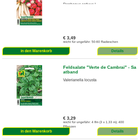
Raphanus sativus L.
€ 3,49
reicht für ungefähr: 50-60 Radieschen
in den Warenkorb
Details
Feldsalate "Verte de Cambrai" - Sa
atband
Valerianella locusta
€ 3,29
reicht für ungefähr: 4 lfm (3 x 1,33 m); 400
Pflanzen
in den Warenkorb
Details