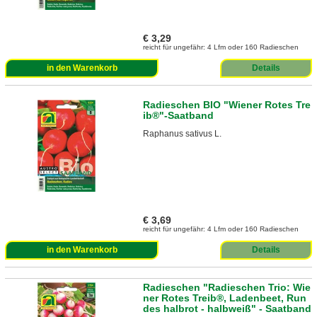
€ 3,29
reicht für ungefähr: 4 Lfm oder 160 Radieschen
in den Warenkorb
Details
Radieschen BIO "Wiener Rotes Tre
ib®"-Saatband
Raphanus sativus L.
€ 3,69
reicht für ungefähr: 4 Lfm oder 160 Radieschen
in den Warenkorb
Details
Radieschen "Radieschen Trio: Wie
ner Rotes Treib®, Ladenbeet, Run
des halbrot - halbweiß" - Saatband