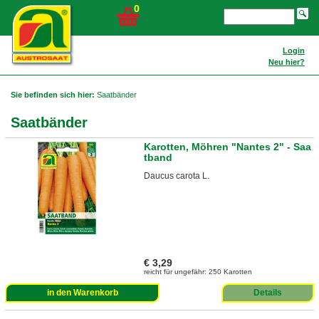
0
Login
Neu hier?
Sie befinden sich hier:
Saatbänder
Saatbänder
Karotten, Möhren "Nantes 2" - Saa
tband
Daucus carota L.
€ 3,29
reicht für ungefähr: 250 Karotten
in den Warenkorb
Details