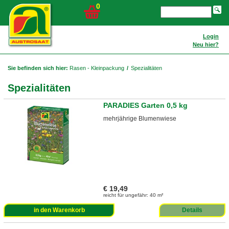
0
Login
Neu hier?
Sie befinden sich hier:
Rasen - Kleinpackung
/
Spezialitäten
Spezialitäten
PARADIES Garten 0,5 kg
mehrjährige Blumenwiese
€ 19,49
reicht für ungefähr: 40 m²
in den Warenkorb
Details