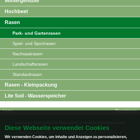
Wintergemüse
Hochbeet
Rasen
Park- und Gartenrasen
Spiel- und Sportrasen
Nachsaatrasen
Landschaftsrasen
Standardrasen
Rasen - Kleinpackung
Lite Soil - Wasserspeicher
Login
Registrieren
Austrosaat, Österreichische Samenzucht- u. Handels-Aktiengesellschaft
Diese Webseite verwendet Cookies
Oberlaaerstraße 279 | A-1232 Wien | +43 (0) 1 - 616 70 23 - 0
Wir verwenden Cookies, um Inhalte und Anzeigen zu personalisieren,
|
webshop@austrosaat.at