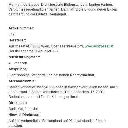
Mehrjährige Staude. Dicht besetzte Blütenstände in bunten Farben.
Verblühtes regelmäßig entfernen. Damit wird die Bildung neuer Blüten
gefördert und die Blütezeit verlängert.
Artikelnummer:
842
Hersteller:
Austrosaat AG, 1232 Wien, Oberlaaerstraße 279,
www.austrosaat.at
Hersteller gemäß GPSR Art.3 Z.8
reicht für ungefähr:
40 Pflanzen
Ansprüche:
Liebt sonnige Standorte und hat hohen Nährstoffbedarf.
Aussaathinweis:
Samen vor der Aussaat 48 Stunden in Wasser vorquellen lassen, nach
der Aussaat in Samenkornstärke mit Erde bedecken. 15-20°C
Bodentemperatur ist für die Keimung optimal.
Direktsaat:
April, Mai, Juni, Juli
Hinweis Direktsaat:
Auf fein vorbereitetes Freilandbeet auf Pflanzabstand je 2 Korn
aussäen.