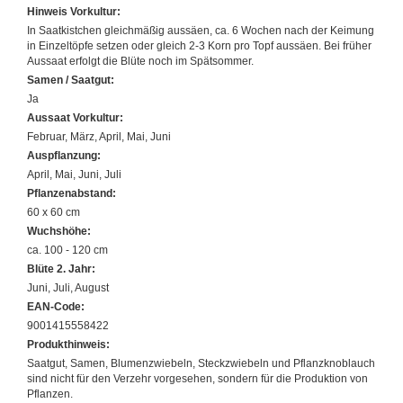
Hinweis Vorkultur:
In Saatkistchen gleichmäßig aussäen, ca. 6 Wochen nach der Keimung
in Einzeltöpfe setzen oder gleich 2-3 Korn pro Topf aussäen. Bei früher
Aussaat erfolgt die Blüte noch im Spätsommer.
Samen / Saatgut:
Ja
Aussaat Vorkultur:
Februar, März, April, Mai, Juni
Auspflanzung:
April, Mai, Juni, Juli
Pflanzenabstand:
60 x 60 cm
Wuchshöhe:
ca. 100 - 120 cm
Blüte 2. Jahr:
Juni, Juli, August
EAN-Code:
9001415558422
Produkthinweis:
Saatgut, Samen, Blumenzwiebeln, Steckzwiebeln und Pflanzknoblauch
sind nicht für den Verzehr vorgesehen, sondern für die Produktion von
Pflanzen.