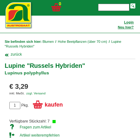
0
Login
Neu hier?
Sie befinden sich hier:
Blumen
/
Hohe Beetpflanzen (über 70 cm)
/
Lupine
"Russels Hybriden"
zurück
Lupine "Russels Hybriden"
Lupinus polyphyllus
€ 3,29
inkl. MwSt.
zzgl. Versand
kaufen
Pkg.
Verfügbare Stückzahl: 7
Fragen zum Artikel
Artikel weiterempfehlen