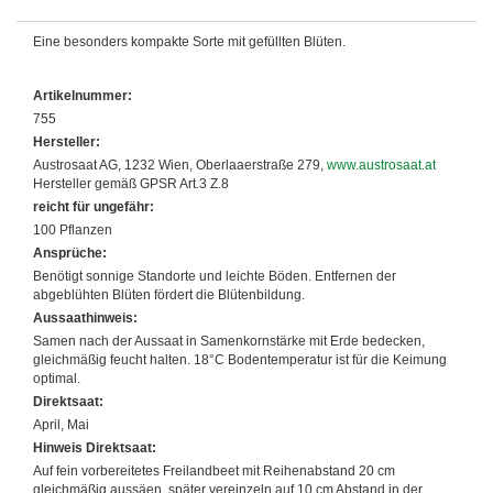
Eine besonders kompakte Sorte mit gefüllten Blüten.
Artikelnummer:
755
Hersteller:
Austrosaat AG, 1232 Wien, Oberlaaerstraße 279,
www.austrosaat.at
Hersteller gemäß GPSR Art.3 Z.8
reicht für ungefähr:
100 Pflanzen
Ansprüche:
Benötigt sonnige Standorte und leichte Böden. Entfernen der
abgeblühten Blüten fördert die Blütenbildung.
Aussaathinweis:
Samen nach der Aussaat in Samenkornstärke mit Erde bedecken,
gleichmäßig feucht halten. 18°C Bodentemperatur ist für die Keimung
optimal.
Direktsaat:
April, Mai
Hinweis Direktsaat:
Auf fein vorbereitetes Freilandbeet mit Reihenabstand 20 cm
gleichmäßig aussäen, später vereinzeln auf 10 cm Abstand in der