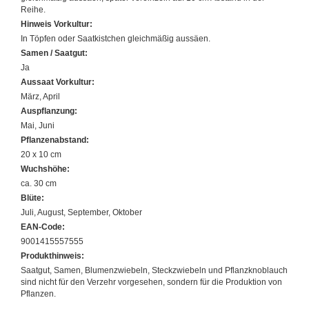
Reihe.
Hinweis Vorkultur:
In Töpfen oder Saatkistchen gleichmäßig aussäen.
Samen / Saatgut:
Ja
Aussaat Vorkultur:
März, April
Auspflanzung:
Mai, Juni
Pflanzenabstand:
20 x 10 cm
Wuchshöhe:
ca. 30 cm
Blüte:
Juli, August, September, Oktober
EAN-Code:
9001415557555
Produkthinweis:
Saatgut, Samen, Blumenzwiebeln, Steckzwiebeln und Pflanzknoblauch
sind nicht für den Verzehr vorgesehen, sondern für die Produktion von
Pflanzen.