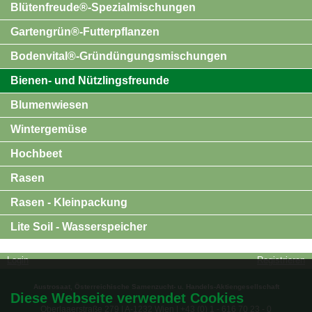
Blütenfreude®-Spezialmischungen
Gartengrün®-Futterpflanzen
Bodenvital®-Gründüngungsmischungen
Bienen- und Nützlingsfreunde
Blumenwiesen
Wintergemüse
Hochbeet
Rasen
Rasen - Kleinpackung
Lite Soil - Wasserspeicher
Login
Registrieren
Austrosaat, Österreichische Samenzucht- u. Handels-Aktiengesellschaft
Diese Webseite verwendet Cookies
Oberlaaerstraße 279 | A-1232 Wien | +43 (0) 1 - 616 70 23 - 0