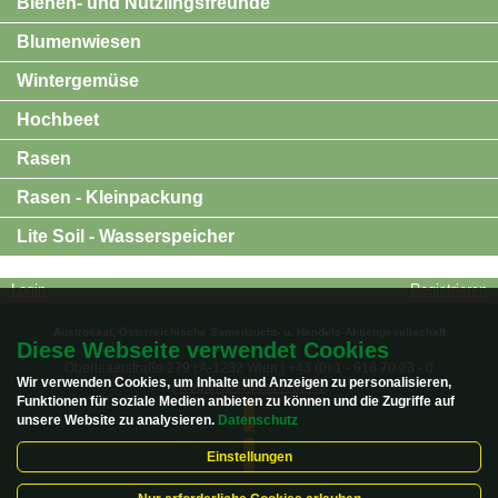
Bienen- und Nützlingsfreunde
Blumenwiesen
Wintergemüse
Hochbeet
Rasen
Rasen - Kleinpackung
Lite Soil - Wasserspeicher
Login
Registrieren
Austrosaat, Österreichische Samenzucht- u. Handels-Aktiengesellschaft
Diese Webseite verwendet Cookies
Oberlaaerstraße 279 | A-1232 Wien | +43 (0) 1 - 616 70 23 - 0
Wir verwenden Cookies, um Inhalte und Anzeigen zu personalisieren,
|
webshop@austrosaat.at
Funktionen für soziale Medien anbieten zu können und die Zugriffe auf
unsere Website zu analysieren.
Datenschutz
Vertrag widerrufen
Einstellungen