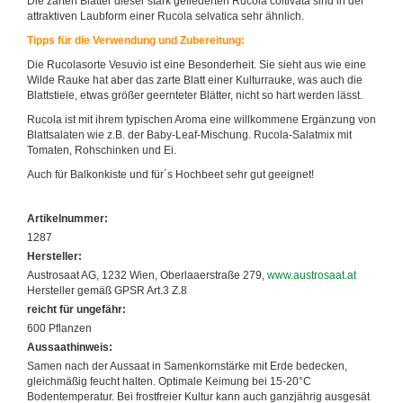
Die zarten Blätter dieser stark gefiederten Rucola coltivata sind in der
attraktiven Laubform einer Rucola selvatica sehr ähnlich.
Tipps für die Verwendung und Zubereitung:
Die Rucolasorte Vesuvio ist eine Besonderheit. Sie sieht aus wie eine
Wilde Rauke hat aber das zarte Blatt einer Kulturrauke, was auch die
Blattstiele, etwas größer geernteter Blätter, nicht so hart werden lässt.
Rucola ist mit ihrem typischen Aroma eine willkommene Ergänzung von
Blattsalaten wie z.B. der Baby-Leaf-Mischung. Rucola-Salatmix mit
Tomaten, Rohschinken und Ei.
Auch für Balkonkiste und für´s Hochbeet sehr gut geeignet!
Artikelnummer:
1287
Hersteller:
Austrosaat AG, 1232 Wien, Oberlaaerstraße 279,
www.austrosaat.at
Hersteller gemäß GPSR Art.3 Z.8
reicht für ungefähr:
600 Pflanzen
Aussaathinweis:
Samen nach der Aussaat in Samenkornstärke mit Erde bedecken,
gleichmäßig feucht halten. Optimale Keimung bei 15-20°C
Bodentemperatur. Bei frostfreier Kultur kann auch ganzjährig ausgesät