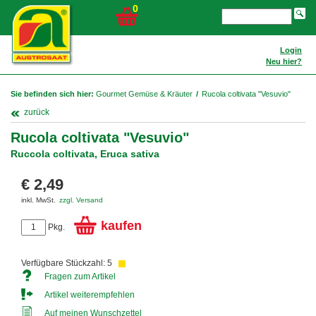
0
Login
Neu hier?
Sie befinden sich hier:
Gourmet Gemüse & Kräuter
/
Rucola coltivata "Vesuvio"
zurück
Rucola coltivata "Vesuvio"
Ruccola coltivata, Eruca sativa
€ 2,49
inkl. MwSt.
zzgl. Versand
kaufen
Pkg.
Verfügbare Stückzahl: 5
Fragen zum Artikel
Artikel weiterempfehlen
Auf meinen Wunschzettel