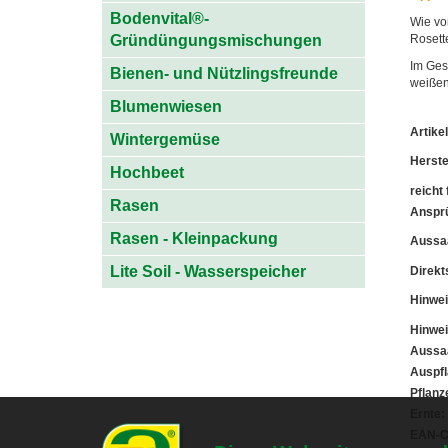
Bodenvital®-
Wie von
Gründüngungsmischungen
Rosett
Im Ges
Bienen- und Nützlingsfreunde
weißen
Blumenwiesen
Artik
Wintergemüse
Herste
Hochbeet
reicht 
Rasen
Anspr
Rasen - Kleinpackung
Aussaa
Lite Soil - Wasserspeicher
Direkt
Hinwei
Hinwei
Aussaa
Auspfl
Pflanz
Ernte:
EAN-C