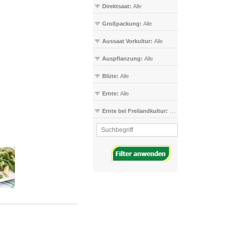
Direktsaat:
Alle
Großpackung:
Alle
Aussaat Vorkultur:
Alle
Auspflanzung:
Alle
Blüte:
Alle
Ernte:
Alle
Ernte bei Freilandkultur:
Alle