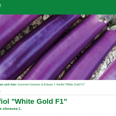
?
en sich hier:
Gourmet Gemüse & Kräuter
/
Karfiol "White Gold F1"
k
fiol "White Gold F1"
a oleracea L.