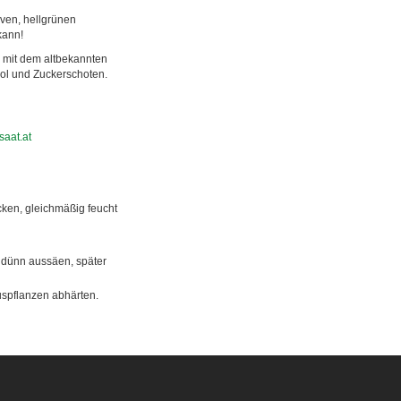
iven, hellgrünen
kann!
r mit dem altbekannten
iol und Zuckerschoten.
aat.at
ken, gleichmäßig feucht
m dünn aussäen, später
uspflanzen abhärten.