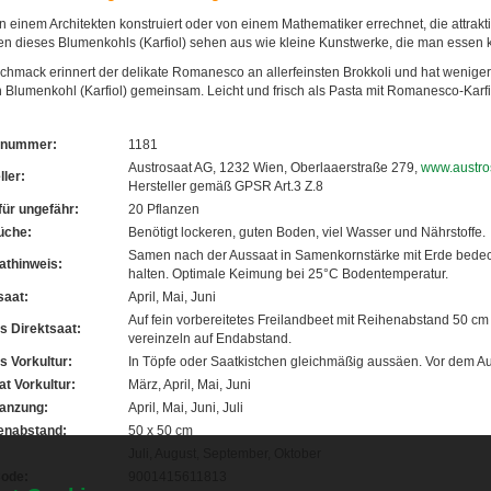
 einem Architekten konstruiert oder von einem Mathematiker errechnet, die attrakt
en dieses Blumenkohls (Karfiol) sehen aus wie kleine Kunstwerke, die man essen 
chmack erinnert der delikate Romanesco an allerfeinsten Brokkoli und hat wenige
 Blumenkohl (Karfiol) gemeinsam. Leicht und frisch als Pasta mit Romanesco-Karf
elnummer:
1181
Austrosaat AG, 1232 Wien, Oberlaaerstraße 279,
www.austros
ller:
Hersteller gemäß GPSR Art.3 Z.8
für ungefähr:
20 Pflanzen
üche:
Benötigt lockeren, guten Boden, viel Wasser und Nährstoffe.
Samen nach der Aussaat in Samenkornstärke mit Erde bedec
thinweis:
halten. Optimale Keimung bei 25°C Bodentemperatur.
saat:
April, Mai, Juni
Auf fein vorbereitetes Freilandbeet mit Reihenabstand 50 c
s Direktsaat:
vereinzeln auf Endabstand.
s Vorkultur:
In Töpfe oder Saatkistchen gleichmäßig aussäen. Vor dem A
t Vorkultur:
März, April, Mai, Juni
anzung:
April, Mai, Juni, Juli
enabstand:
50 x 50 cm
Juli, August, September, Oktober
ode:
9001415611813