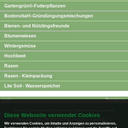
Gartengrün®-Futterpflanzen
Bodenvital®-Gründüngungsmischungen
Bienen- und Nützlingsfreunde
Blumenwiesen
Wintergemüse
Hochbeet
Rasen
Rasen - Kleinpackung
Lite Soil - Wasserspeicher
Login
Registrieren
Austrosaat, Österreichische Samenzucht- u. Handels-Aktiengesellschaft
Diese Webseite verwendet Cookies
Oberlaaerstraße 279 | A-1232 Wien | +43 (0) 1 - 616 70 23 - 0
Wir verwenden Cookies, um Inhalte und Anzeigen zu personalisieren,
|
webshop@austrosaat.at