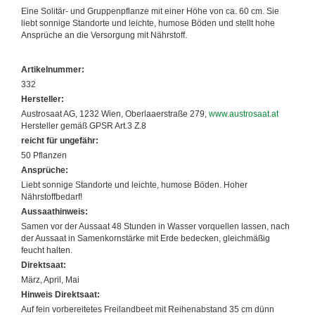
Eine Solitär- und Gruppenpflanze mit einer Höhe von ca. 60 cm. Sie
liebt sonnige Standorte und leichte, humose Böden und stellt hohe
Ansprüche an die Versorgung mit Nährstoff.
Artikelnummer:
332
Hersteller:
Austrosaat AG, 1232 Wien, Oberlaaerstraße 279,
www.austrosaat.at
Hersteller gemäß GPSR Art.3 Z.8
reicht für ungefähr:
50 Pflanzen
Ansprüche:
Liebt sonnige Standorte und leichte, humose Böden. Hoher
Nährstoffbedarf!
Aussaathinweis:
Samen vor der Aussaat 48 Stunden in Wasser vorquellen lassen, nach
der Aussaat in Samenkornstärke mit Erde bedecken, gleichmäßig
feucht halten.
Direktsaat:
März, April, Mai
Hinweis Direktsaat:
Auf fein vorbereitetes Freilandbeet mit Reihenabstand 35 cm dünn