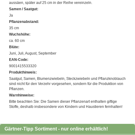
aussäen, später auf 25 cm in der Reihe vereinzeln.
Samen / Saatgut:
Ja
Pflanzenabstand:
35 cm
Wuchshöhe:
ca. 60 cm
Blüte:
Juni, Juli, August, September
EAN-Code:
9001415533320
Produkthinweis:
Saatgut, Samen, Blumenzwiebeln, Steckzwiebeln und Pflanzknoblauch
sind nicht für den Verzehr vorgesehen, sondern für die Produktion von
Pflanzen.
Warnhinweise:
Bitte beachten Sie: Die Samen dieser Pflanzenart enthalten giftige
Stoffe, deshalb insbesondere von Kindern und Haustieren fernhalten!
Gärtner-Tipp Sortiment - nur online erhältlich!