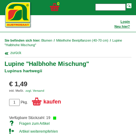
0
Login
Neu hier?
Sie befinden sich hier:
Blumen
/
Mittelhohe Beetpflanzen (40-70 cm)
/
Lupine
"Halbhohe Mischung"
zurück
Lupine "Halbhohe Mischung"
Lupinus hartwegii
€ 1,49
inkl. MwSt.
zzgl. Versand
kaufen
Pkg.
Verfügbare Stückzahl: 19
Fragen zum Artikel
Artikel weiterempfehlen