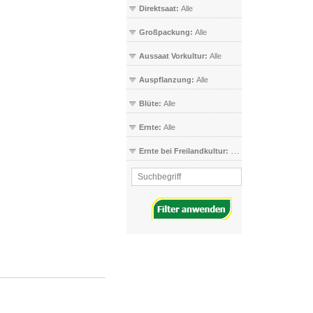
Direktsaat:
Alle
Großpackung:
Alle
Aussaat Vorkultur:
Alle
Auspflanzung:
Alle
Blüte:
Alle
Ernte:
Alle
Ernte bei Freilandkultur:
Alle