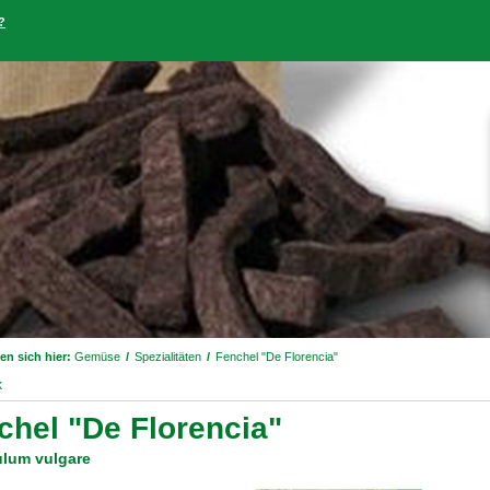
?
en sich hier:
Gemüse
/
Spezialitäten
/
Fenchel "De Florencia"
k
chel "De Florencia"
lum vulgare