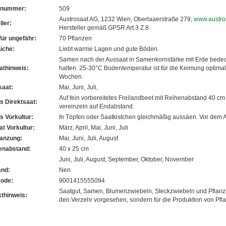
elnummer:
509
Austrosaat AG, 1232 Wien, Oberlaaerstraße 279,
www.austros
ller:
Hersteller gemäß GPSR Art.3 Z.8
für ungefähr:
70 Pflanzen
üche:
Liebt warme Lagen und gute Böden.
Samen nach der Aussaat in Samenkornstärke mit Erde bedec
thinweis:
halten. 25-30°C Bodentemperatur ist für die Keimung optimal
Wochen.
saat:
Mai, Juni, Juli,
Auf fein vorbereitetes Freilandbeet mit Reihenabstand 40 c
s Direktsaat:
vereinzeln auf Endabstand.
s Vorkultur:
In Töpfen oder Saatkistchen gleichmäßig aussäen. Vor dem 
t Vorkultur:
März, April, Mai, Juni, Juli
anzung:
Mai, Juni, Juli, August
enabstand:
40 x 25 cm
Juni, Juli, August, September, Oktober, November
and:
Nen
ode:
9001415555094
Saatgut, Samen, Blumenzwiebeln, Steckzwiebeln und Pflanzk
thinweis:
den Verzehr vorgesehen, sondern für die Produktion von Pfl