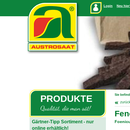
Login
Neu hier
Sie befind
PRODUKTE
zurüc
Qualität, die man sät!
Fen
Gärtner-Tipp Sortiment - nur
Foenicu
online erhältlich!