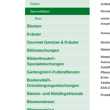
Salate
Artik
Spezialitäten
Herste
Mais
reicht 
Anspr
Blumen
Aussaa
Kräuter
Gourmet Gemüse & Kräuter
Direkt
Hinwei
Blühmischungen
Hinwei
Blütenfreude®-
Aussaa
Spezialmischungen
Auspfl
Gartengrün®-Futterpflanzen
Pflanz
Ernte:
Bodenvital®-
Saatb
Gründüngungsmischungen
EAN-C
Bienen- und Nützlingsfreunde
Produk
Blumenwiesen
Wintergemüse