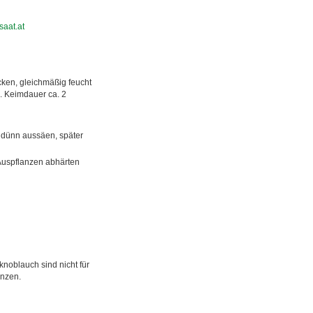
aat.at
ken, gleichmäßig feucht
. Keimdauer ca. 2
m dünn aussäen, später
Auspflanzen abhärten
noblauch sind nicht für
anzen.