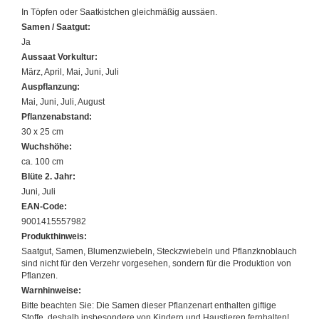
In Töpfen oder Saatkistchen gleichmäßig aussäen.
Samen / Saatgut:
Ja
Aussaat Vorkultur:
März, April, Mai, Juni, Juli
Auspflanzung:
Mai, Juni, Juli, August
Pflanzenabstand:
30 x 25 cm
Wuchshöhe:
ca. 100 cm
Blüte 2. Jahr:
Juni, Juli
EAN-Code:
9001415557982
Produkthinweis:
Saatgut, Samen, Blumenzwiebeln, Steckzwiebeln und Pflanzknoblauch
sind nicht für den Verzehr vorgesehen, sondern für die Produktion von
Pflanzen.
Warnhinweise:
Bitte beachten Sie: Die Samen dieser Pflanzenart enthalten giftige
Stoffe, deshalb insbesondere von Kindern und Haustieren fernhalten!