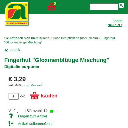
0
Login
Neu hier?
Sie befinden sich hier:
Blumen
/
Hohe Beetpflanzen (über 70 cm)
/
Fingerhut
"Gloxinenblütige Mischung"
zurück
Fingerhut "Gloxinenblütige Mischung"
Digitalis purpurea
€ 3,29
inkl. MwSt.
zzgl. Versand
kaufen
Pkg.
Verfügbare Stückzahl: 14
Fragen zum Artikel
Artikel weiterempfehlen