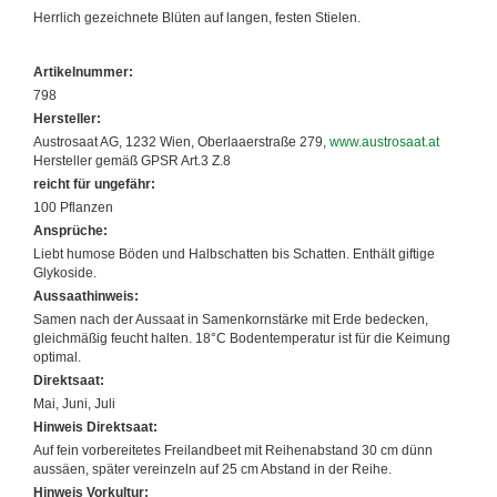
Herrlich gezeichnete Blüten auf langen, festen Stielen.
Artikelnummer:
798
Hersteller:
Austrosaat AG, 1232 Wien, Oberlaaerstraße 279,
www.austrosaat.at
Hersteller gemäß GPSR Art.3 Z.8
reicht für ungefähr:
100 Pflanzen
Ansprüche:
Liebt humose Böden und Halbschatten bis Schatten. Enthält giftige
Glykoside.
Aussaathinweis:
Samen nach der Aussaat in Samenkornstärke mit Erde bedecken,
gleichmäßig feucht halten. 18°C Bodentemperatur ist für die Keimung
optimal.
Direktsaat:
Mai, Juni, Juli
Hinweis Direktsaat:
Auf fein vorbereitetes Freilandbeet mit Reihenabstand 30 cm dünn
aussäen, später vereinzeln auf 25 cm Abstand in der Reihe.
Hinweis Vorkultur: