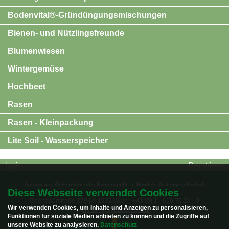
Bodenvital®-Gründüngungsmischungen
Bienen- und Nützlingsfreunde
Blumenwiesen
Wintergemüse
Hochbeet
Rasen
Rasen - Kleinpackung
Lite Soil - Wasserspeicher
Login
Registrieren
Austrosaat, Österreichische Samenzucht- u. Handels-Aktiengesellschaft
Diese Webseite verwendet Cookies
Oberlaaerstraße 279 | A-1232 Wien | +43 (0) 1 - 616 70 23 - 0
Wir verwenden Cookies, um Inhalte und Anzeigen zu personalisieren,
|
webshop@austrosaat.at
Funktionen für soziale Medien anbieten zu können und die Zugriffe auf
unsere Website zu analysieren.
Datenschutz