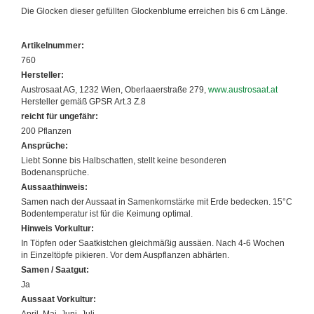
Die Glocken dieser gefüllten Glockenblume erreichen bis 6 cm Länge.
Artikelnummer:
760
Hersteller:
Austrosaat AG, 1232 Wien, Oberlaaerstraße 279,
www.austrosaat.at
Hersteller gemäß GPSR Art.3 Z.8
reicht für ungefähr:
200 Pflanzen
Ansprüche:
Liebt Sonne bis Halbschatten, stellt keine besonderen
Bodenansprüche.
Aussaathinweis:
Samen nach der Aussaat in Samenkornstärke mit Erde bedecken. 15°C
Bodentemperatur ist für die Keimung optimal.
Hinweis Vorkultur:
In Töpfen oder Saatkistchen gleichmäßig aussäen. Nach 4-6 Wochen
in Einzeltöpfe pikieren. Vor dem Auspflanzen abhärten.
Samen / Saatgut:
Ja
Aussaat Vorkultur: