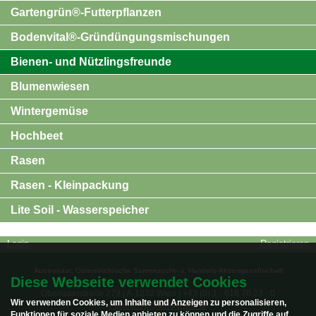
Gartengrün®-Futterpflanzen
Bodenvital®-Gründüngungsmischungen
Bienen- und Nützlingsfreunde
Blumenwiesen
Wintergemüse
Hochbeet
Rasen
Rasen - Kleinpackung
Lite Soil - Wasserspeicher
Login
Registrieren
Austrosaat, Österreichische Samenzucht- u. Handels-Aktiengesellschaft
Diese Webseite verwendet Cookies
Oberlaaerstraße 279 | A-1232 Wien | +43 (0) 1 - 616 70 23 - 0
Wir verwenden Cookies, um Inhalte und Anzeigen zu personalisieren,
|
webshop@austrosaat.at
Funktionen für soziale Medien anbieten zu können und die Zugriffe auf