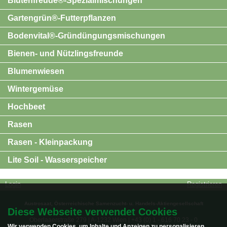
Blütenfreude®-Spezialmischungen
Gartengrün®-Futterpflanzen
Bodenvital®-Gründüngungsmischungen
Bienen- und Nützlingsfreunde
Blumenwiesen
Wintergemüse
Hochbeet
Rasen
Rasen - Kleinpackung
Lite Soil - Wasserspeicher
Login
Registrieren
Austrosaat, Österreichische Samenzucht- u. Handels-Aktiengesellschaft
Diese Webseite verwendet Cookies
Oberlaaerstraße 279 | A-1232 Wien | +43 (0) 1 - 616 70 23 - 0
Wir verwenden Cookies, um Inhalte und Anzeigen zu personalisieren,