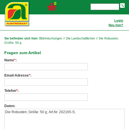
0
Login
Neu hier?
Sie befinden sich hier:
Blühmischungen
/
Die Landschaftlichen
/
Die Robusten;
Größe: 50 g
Fragen zum Artikel
Name
*
:
Email-Adresse
*
:
Telefon
*
:
Daten: