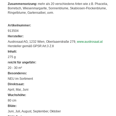
Zusammensetzung:
mehr als 20 verschiedene Arten wie z.B. Phacelia,
Borretsch, Wiesenmargarite, Sonnenblume, Skabiosen-Flockenblume,
Ringelblume, Gartensalbei, uvm.
Artikelnummer:
913504
Hersteller:
Austrosaat AG, 1232 Wien, Oberlaaerstraße 279,
www.austrosaat.at
Hersteller gemäß GPSR Art.3 Z.8
Inhalt:
275 g
reicht für ungefähr:
20 - 30 m²
Besonderes:
NEU im Sortiment
Direktsaat:
April, Mai, Juni
Wuchshöhe:
80 cm
Blüte:
Juni, Juli, August, September, Oktober