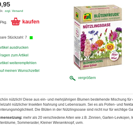
9,95
St.
zzgl. Versand
kaufen
Pkg.
bare Stückzahl: 7
Artikel ausdrucken
Fragen zum Artikel
Artikel weiterempfehlen
Auf meinen Wunschzettel
vergrößern
chön nützlich! Diese aus ein- und mehrjährigen Blumen bestehende Mischung für e
Vielzahl nützlicher Insekten Nahrung und Lebensraum. Sei es als Pollen- und Nekt
terungsmöglichkeit. Die Blüten in der Nützlingsoase sind nicht nur für wichtige Gar
mensetzung:
mehr als 20 verschiedene Arten wie z.B. Zinnien, Garten-Levkojen, I
tenblume, Sommeraster, Kleiner Wiesenknopf, uvm.