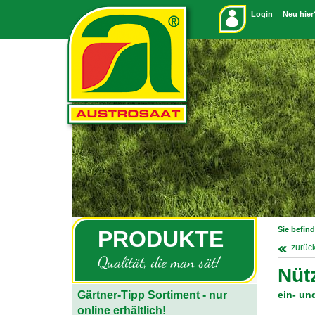
Login
Neu hier
Sie befind
PRODUKTE
zurüc
Qualität, die man sät!
Nüt
Gärtner-Tipp Sortiment - nur
ein- un
online erhältlich!