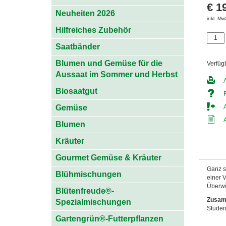
€ 1
Neuheiten 2026
inkl. Mw
Hilfreiches Zubehör
Saatbänder
Blumen und Gemüse für die
Verfüg
Aussaat im Sommer und Herbst
Biosaatgut
Gemüse
Blumen
Kräuter
Gourmet Gemüse & Kräuter
Ganz s
Blühmischungen
einer 
Überwin
Blütenfreude®-
Zusam
Spezialmischungen
Studen
Gartengrün®-Futterpflanzen