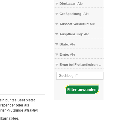
Direktsaat:
Alle
Großpackung:
Alle
Aussaat Vorkultur:
Alle
Auspflanzung:
Alle
Blüte:
Alle
Ernte:
Alle
Ernte bei Freilandkultur:
Alle
in buntes Beet bietet
arspender oder als
ten-Nützlinge attraktiv!
nkarnatklee,